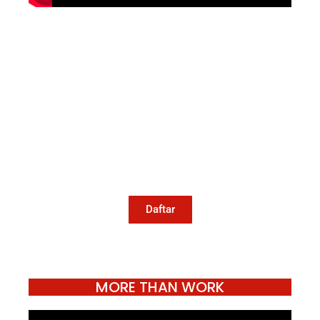
Mari Menulis
Kami memanggil kamu yang peduli
dengan penguatan narasi yang
berperspektif perempuan dan kelompok
marjinal di media untuk menulis di
Konde.co. Dengan mengirim tulisan ke
Konde.co, kamu juga turut mendukung
jurnalisme publik Konde.co bisa terus
hidup.
Daftar
MORE THAN WORK