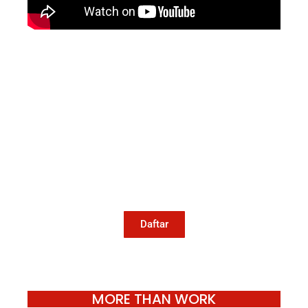
Mari Menulis
Kami memanggil kamu yang peduli
dengan penguatan narasi yang
berperspektif perempuan dan kelompok
marjinal di media untuk menulis di
Konde.co. Dengan mengirim tulisan ke
Konde.co, kamu juga turut mendukung
jurnalisme publik Konde.co bisa terus
hidup.
Daftar
MORE THAN WORK