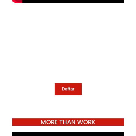
Mari Menulis
Kami memanggil kamu yang peduli
dengan penguatan narasi yang
berperspektif perempuan dan kelompok
marjinal di media untuk menulis di
Konde.co. Dengan mengirim tulisan ke
Konde.co, kamu juga turut mendukung
jurnalisme publik Konde.co bisa terus
hidup.
Daftar
MORE THAN WORK