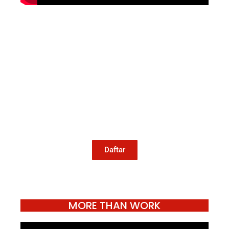
Mari Menulis
Kami memanggil kamu yang peduli
dengan penguatan narasi yang
berperspektif perempuan dan kelompok
marjinal di media untuk menulis di
Konde.co. Dengan mengirim tulisan ke
Konde.co, kamu juga turut mendukung
jurnalisme publik Konde.co bisa terus
hidup.
Daftar
MORE THAN WORK