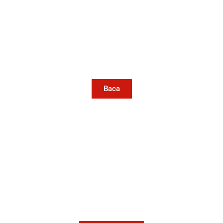
Tentang Konde.co
Baca
Iklan
Ingin bekerjasama bersama Konde.co?