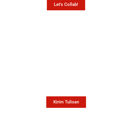
Let's Collab!
Mari Menulis
Kami memanggil kamu yang peduli dengan
penguatan narasi yang berperspektif
perempuan dan kelompok marjinal di media
untuk menulis di Konde.co. Dengan mengirim
tulisan ke Konde.co, kamu juga turut
mendukung jurnalisme publik Konde.co bisa
terus hidup.
Kirim Tulisan