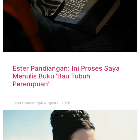
Ester Pandiangan: Ini Proses Saya
Menulis Buku ‘Bau Tubuh
Perempuan’
Ester Pandiangan
August 8, 2026