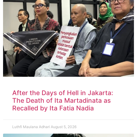
After the Days of Hell in Jakarta:
The Death of Ita Martadinata as
Recalled by Ita Fatia Nadia
Luthfi Maulana Adhari
August 5, 2026