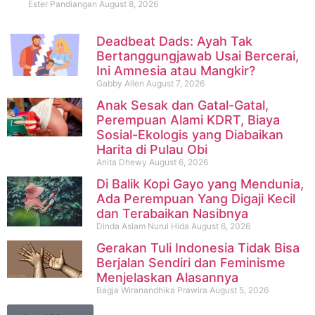
Ester Pandiangan
August 8, 2026
Deadbeat Dads: Ayah Tak
Bertanggungjawab Usai Bercerai,
Ini Amnesia atau Mangkir?
Gabby Allen
August 7, 2026
Anak Sesak dan Gatal-Gatal,
Perempuan Alami KDRT, Biaya
Sosial-Ekologis yang Diabaikan
Harita di Pulau Obi
Anita Dhewy
August 6, 2026
Di Balik Kopi Gayo yang Mendunia,
Ada Perempuan Yang Digaji Kecil
dan Terabaikan Nasibnya
Dinda Aslam Nurul Hida
August 6, 2026
Gerakan Tuli Indonesia Tidak Bisa
Berjalan Sendiri dan Feminisme
Menjelaskan Alasannya
Bagja Wiranandhika Prawira
August 5, 2026