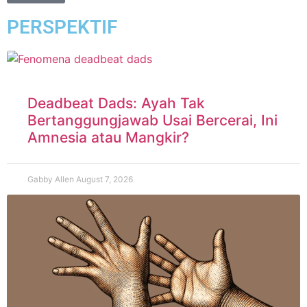
PERSPEKTIF
Deadbeat Dads: Ayah Tak
Bertanggungjawab Usai Bercerai, Ini
Amnesia atau Mangkir?
Gabby Allen
August 7, 2026