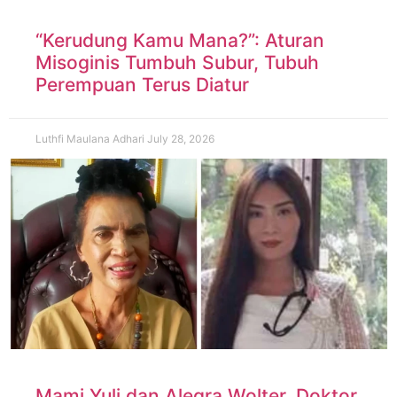
“Kerudung Kamu Mana?”: Aturan
Misoginis Tumbuh Subur, Tubuh
Perempuan Terus Diatur
Luthfi Maulana Adhari
July 28, 2026
Mami Yuli dan Alegra Wolter, Doktor