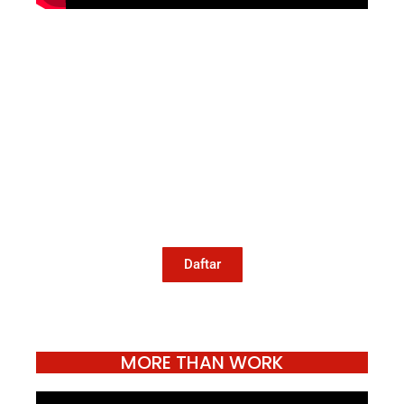
Mari Menulis
Kami memanggil kamu yang peduli
dengan penguatan narasi yang
berperspektif perempuan dan kelompok
marjinal di media untuk menulis di
Konde.co. Dengan mengirim tulisan ke
Konde.co, kamu juga turut mendukung
jurnalisme publik Konde.co bisa terus
hidup.
Daftar
MORE THAN WORK