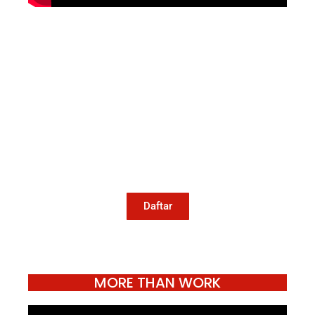
Mari Menulis
Kami memanggil kamu yang peduli
dengan penguatan narasi yang
berperspektif perempuan dan kelompok
marjinal di media untuk menulis di
Konde.co. Dengan mengirim tulisan ke
Konde.co, kamu juga turut mendukung
jurnalisme publik Konde.co bisa terus
hidup.
Daftar
MORE THAN WORK