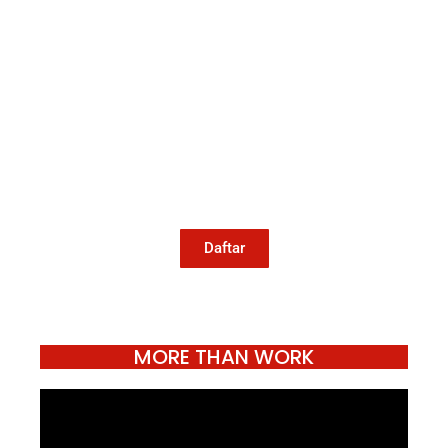
Mari Menulis
Kami memanggil kamu yang peduli
dengan penguatan narasi yang
berperspektif perempuan dan kelompok
marjinal di media untuk menulis di
Konde.co. Dengan mengirim tulisan ke
Konde.co, kamu juga turut mendukung
jurnalisme publik Konde.co bisa terus
hidup.
Daftar
MORE THAN WORK