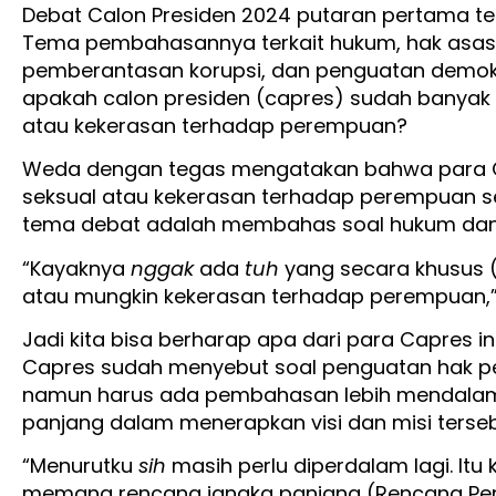
Debat Calon Presiden 2024 putaran pertama tel
Tema pembahasannya terkait hukum, hak asasi
pemberantasan korupsi, dan penguatan demokra
apakah calon presiden (capres) sudah banyak
atau kekerasan terhadap perempuan?
Weda dengan tegas mengatakan bahwa para 
seksual atau kekerasan terhadap perempuan se
tema debat adalah membahas soal hukum dan
“Kayaknya
nggak
ada
tuh
yang secara khusus 
atau mungkin kekerasan terhadap perempuan,”
Jadi kita bisa berharap apa dari para Capres ini
Capres sudah menyebut soal penguatan hak p
namun harus ada pembahasan lebih mendala
panjang dalam menerapkan visi dan misi terseb
“Menurutku
sih
masih perlu diperdalam lagi. Itu 
memang rencana jangka panjang (Rencana P