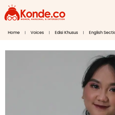
Home
Voices
Edisi Khusus
English Secti