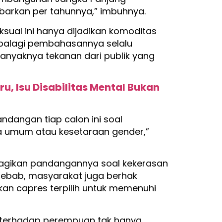
barkan per tahunnya,” imbuhnya.
sual ini hanya dijadikan komoditas
 Apalagi pembahasannya selalu
banyaknya tekanan dari publik yang
u, Isu Disabilitas Mental Bukan
dangan tiap calon ini soal
a umum atau kesetaraan gender,”
bagikan pandangannya soal kekerasan
Sebab, masyarakat juga berhak
kan capres terpilih untuk memenuhi
n terhadap perempuan tak hanya