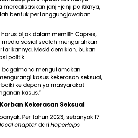
erealisasikan janji-janji politiknya,
dalah bentuk pertanggungjawaban
 harus bijak dalam memilih Capres,
ren media sosial seolah mengarahkan
tarikannya. Meski demikian, bukan
i politik.
 bagaimana mengutamakan
mengurangi kasus kekerasan seksual,
baiki ke depan ya masyarakat
nganan kasus.”
Korban Kekerasan Seksual
anyak. Per tahun 2023, sebanyak 17
local chapter
dari
HopeHelps