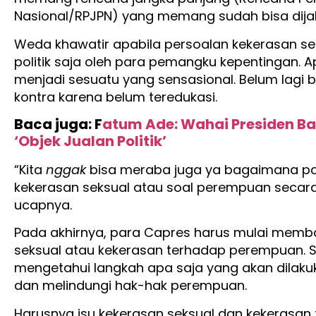
Nasional/RPJPN) yang memang sudah bisa dija
Weda khawatir apabila persoalan kekerasan sek
politik saja oleh para pemangku kepentingan.
menjadi sesuatu yang sensasional. Belum lagi 
kontra karena belum teredukasi.
Baca juga: F
atum Ade: Wahai Presiden Bar
‘Objek Jualan Politik’
“Kita
nggak
bisa meraba juga ya bagaimana pan
kekerasan seksual atau soal perempuan secar
ucapnya.
Pada akhirnya, para Capres harus mulai mem
seksual atau kekerasan terhadap perempuan. 
mengetahui langkah apa saja yang akan dilaku
dan melindungi hak-hak perempuan.
Harusnya isu kekerasan seksual dan kekerasa