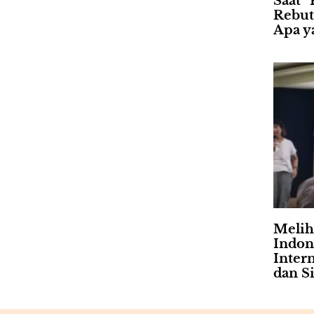
Saat “
Rebut
Apa ya
Meliha
Indon
Intern
dan Si