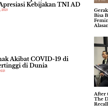
presiasi Kebijakan TNI AD
, 2021
Gerak
Bisa B
Femin
Alasa
ak Akibat COVID-19 di
rtinggi di Dunia
2021
After 
The D
Recall