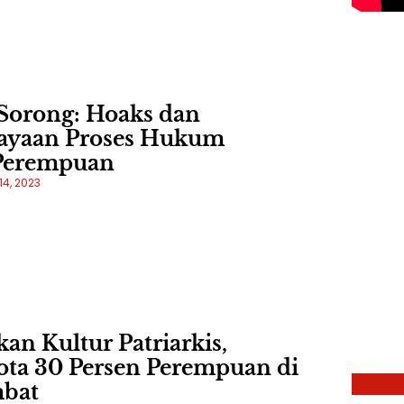
 Sorong: Hoaks dan
p
cayaan Proses Hukum
y
Perempuan
d
14, 2023
kan Kultur Patriarkis,
uota 30 Persen Perempuan di
bat