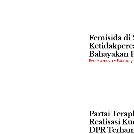
Femisida di
Ketidakper
Bahayakan 
Eva Mazrieva
February 
Partai Terap
Realisasi K
DPR Terham