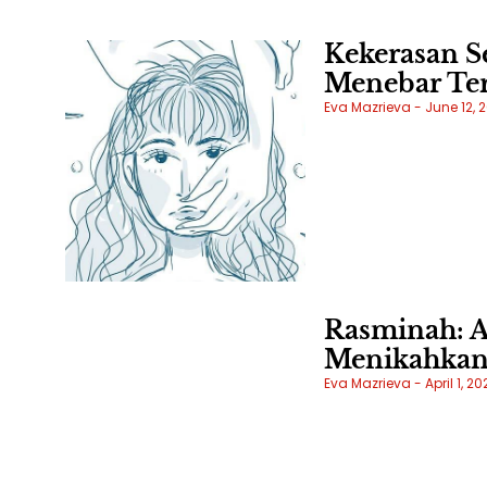
Kekerasan Se
Menebar Te
Eva Mazrieva
June 12, 
Rasminah: A
Menikahkan
Eva Mazrieva
April 1, 20