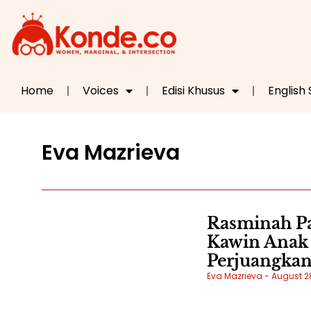
Home
Voices
Edisi Khusus
English
Eva Mazrieva
Rasminah P
Kawin Anak 
Perjuangka
Eva Mazrieva
August 28