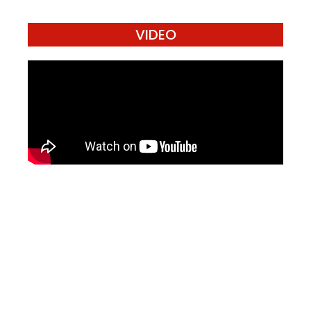
VIDEO
Mari Menulis
Kami memanggil kamu yang peduli
dengan penguatan narasi yang
berperspektif perempuan dan kelompok
marjinal di media untuk menulis di
Konde.co. Dengan mengirim tulisan ke
Konde.co, kamu juga turut mendukung