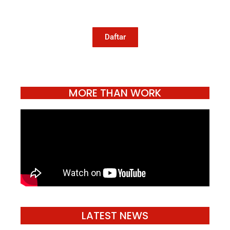
jurnalisme publik Konde.co bisa terus
hidup.
Daftar
MORE THAN WORK
LATEST NEWS