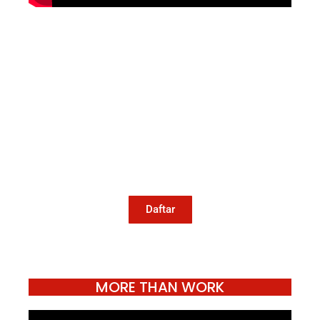
Mari Menulis
Kami memanggil kamu yang peduli
dengan penguatan narasi yang
berperspektif perempuan dan kelompok
marjinal di media untuk menulis di
Konde.co. Dengan mengirim tulisan ke
Konde.co, kamu juga turut mendukung
jurnalisme publik Konde.co bisa terus
hidup.
Daftar
MORE THAN WORK