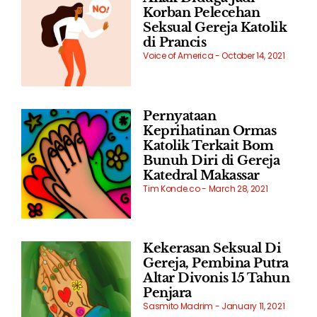
Korban Pelecehan
Seksual Gereja Katolik
di Prancis
Voice of America
October 14, 2021
Pernyataan
Keprihatinan Ormas
Katolik Terkait Bom
Bunuh Diri di Gereja
Katedral Makassar
Tim Konde.co
March 28, 2021
Kekerasan Seksual Di
Gereja, Pembina Putra
Altar Divonis 15 Tahun
Penjara
Sasmito Madrim
January 11, 2021