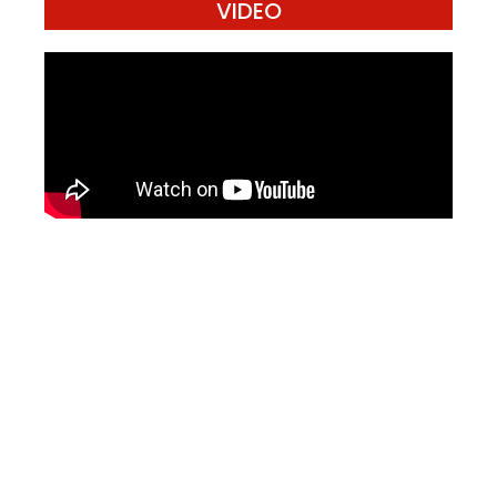
VIDEO
Mari Menulis
Kami memanggil kamu yang peduli
dengan penguatan narasi yang
berperspektif perempuan dan kelompok
marjinal di media untuk menulis di
Konde.co. Dengan mengirim tulisan ke
Konde.co, kamu juga turut mendukung
jurnalisme publik Konde.co bisa terus