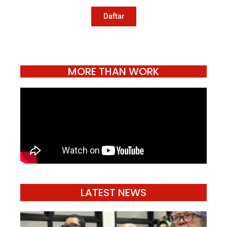
hidup.
Daftar
MORE THAN WORK
LATEST NEWS