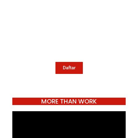
Mari Menulis
Kami memanggil kamu yang peduli
dengan penguatan narasi yang
berperspektif perempuan dan kelompok
marjinal di media untuk menulis di
Konde.co. Dengan mengirim tulisan ke
Konde.co, kamu juga turut mendukung
jurnalisme publik Konde.co bisa terus
hidup.
Daftar
MORE THAN WORK