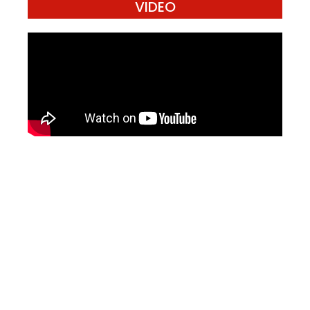
VIDEO
Mari Menulis
Kami memanggil kamu yang peduli
dengan penguatan narasi yang
berperspektif perempuan dan kelompok
marjinal di media untuk menulis di
Konde.co. Dengan mengirim tulisan ke
Konde.co, kamu juga turut mendukung
jurnalisme publik Konde.co bisa terus