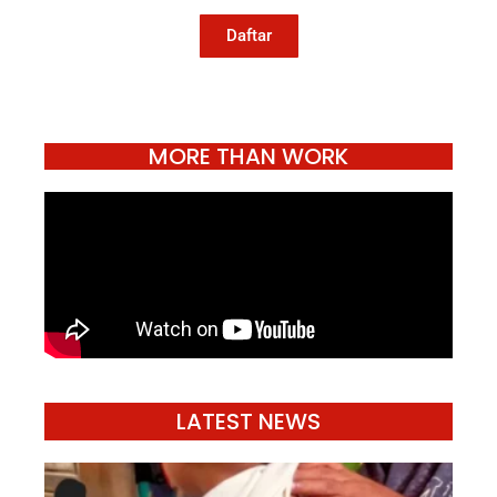
hidup.
Daftar
MORE THAN WORK
LATEST NEWS