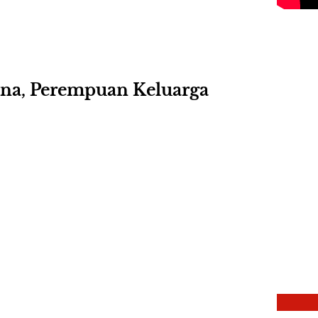
na, Perempuan Keluarga
p
y
d