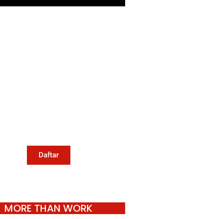
Mari Menulis
Kami memanggil kamu yang
eduli dengan penguatan narasi
ang berperspektif perempuan
an kelompok marjinal di media
untuk menulis di Konde.co.
Dengan mengirim tulisan ke
Konde.co, kamu juga turut
mendukung jurnalisme publik
Konde.co bisa terus hidup.
Daftar
MORE THAN WORK