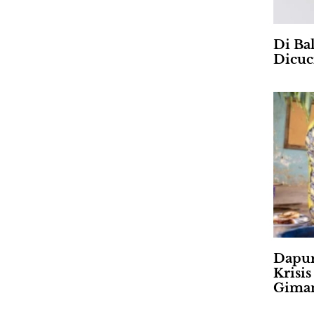
Di Ba
Dicuc
Dapur
Krisi
Gima