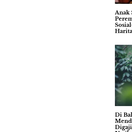
Anak 
Perem
Sosia
Harit
Di Ba
Mendu
Digaj