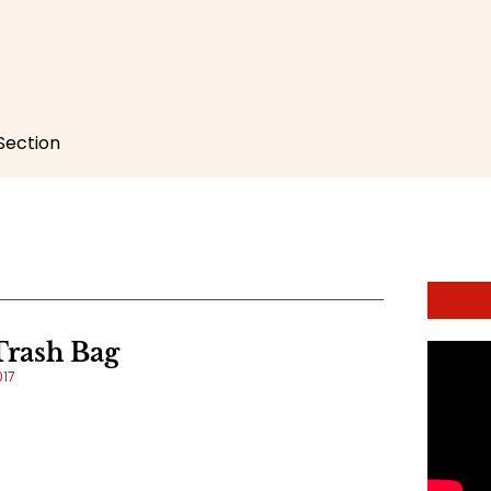
 Section
Trash Bag
017