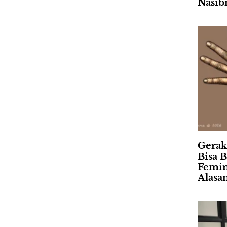
Nasib
Gerak
Bisa B
Femin
Alasa