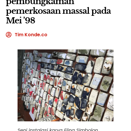
pembungkaman
pemerkosaan massal pada
Mei ’98
Tim Konde.co
Seni instalasi karya Elina Simbolon