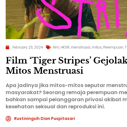
February 23, 2024
film
,
HKSR
,
menstruasi
,
mitos
,
Perempuan
,
T
Film ‘Tiger Stripes’ Gejol
Mitos Menstruasi
Apa jadinya jika mitos-mitos seputar menstr
masyarakat? Seorang remaja perempuan m
bahkan sampai pelanggaran privasi akibat
kesehatan seksual dan reproduksi ini.
Rustiningsih Dian Puspitasari