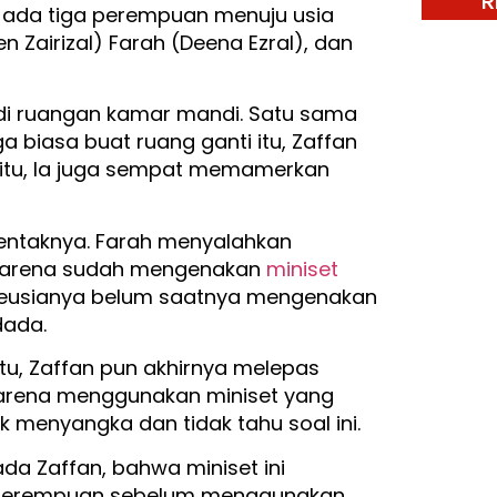
R
, ada tiga perempuan menuju usia
 Zairizal) Farah (Deena Ezral), dan
di ruangan kamar mandi. Satu sama
a biasa buat ruang ganti itu, Zaffan
itu, Ia juga sempat memamerkan
entaknya. Farah menyalahkan
a karena sudah mengenakan
miniset
seusianya belum saatnya mengenakan
dada.
u, Zaffan pun akhirnya melepas
karena menggunakan miniset yang
k menyangka dan tidak tahu soal ini.
da Zaffan, bahwa miniset ini
 perempuan sebelum menggunakan