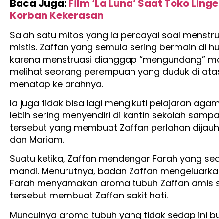
Baca Juga:
Film ‘La Luna’ Saat Toko Lin
Korban Kekerasan
Salah satu mitos yang Ia percayai soal menst
mistis. Zaffan yang semula sering bermain di h
karena menstruasi dianggap “mengundang” makh
melihat seorang perempuan yang duduk di ata
menatap ke arahnya.
Ia juga tidak bisa lagi mengikuti pelajaran agam
lebih sering menyendiri di kantin sekolah sampa
tersebut yang membuat Zaffan perlahan dijau
dan Mariam.
Suatu ketika, Zaffan mendengar Farah yang s
mandi. Menurutnya, badan Zaffan mengeluarkan
Farah menyamakan aroma tubuh Zaffan amis sep
tersebut membuat Zaffan sakit hati.
Munculnya aroma tubuh yang tidak sedap ini bu