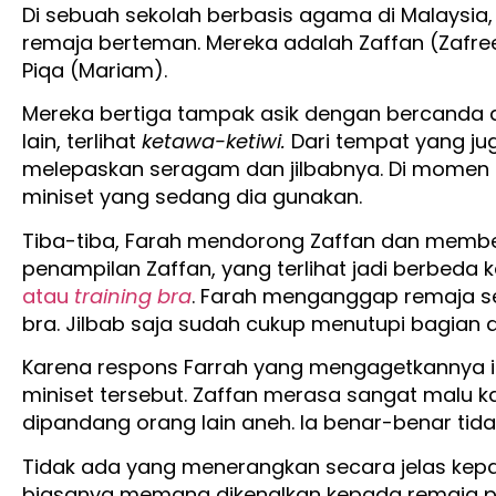
Di sebuah sekolah berbasis agama di Malaysia
remaja berteman. Mereka adalah Zaffan (Zafreen
Piqa (Mariam).
Mereka bertiga tampak asik dengan bercanda 
lain, terlihat
ketawa-ketiwi.
Dari tempat yang jug
melepaskan seragam dan jilbabnya. Di momen 
miniset yang sedang dia gunakan.
Tiba-tiba, Farah mendorong Zaffan dan memb
penampilan Zaffan, yang terlihat jadi berbed
atau
training bra
. Farah menganggap remaja 
bra. Jilbab saja sudah cukup menutupi bagian 
Karena respons Farrah yang mengagetkannya it
miniset
tersebut. Zaffan merasa sangat malu 
dipandang orang lain aneh. Ia benar-benar tida
Tidak ada yang menerangkan secara jelas kepa
biasanya memang dikenalkan kepada remaja