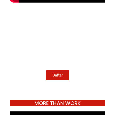
Mari Menulis
Kami memanggil kamu yang peduli
dengan penguatan narasi yang
berperspektif perempuan dan kelompok
marjinal di media untuk menulis di
Konde.co. Dengan mengirim tulisan ke
Konde.co, kamu juga turut mendukung
jurnalisme publik Konde.co bisa terus
hidup.
Daftar
MORE THAN WORK