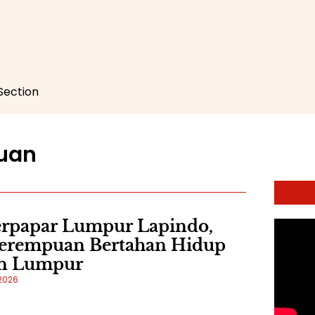
 Section
uan
erpapar Lumpur Lapindo,
Perempuan Bertahan Hidup
n Lumpur
 2026