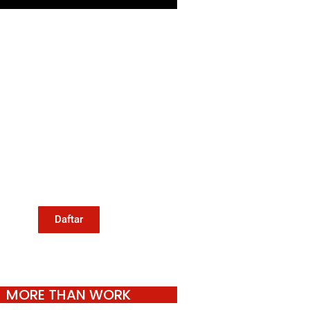
Mari Menulis
Kami memanggil kamu yang
eduli dengan penguatan narasi
ang berperspektif perempuan
an kelompok marjinal di media
untuk menulis di Konde.co.
Dengan mengirim tulisan ke
Konde.co, kamu juga turut
mendukung jurnalisme publik
Konde.co bisa terus hidup.
Daftar
MORE THAN WORK