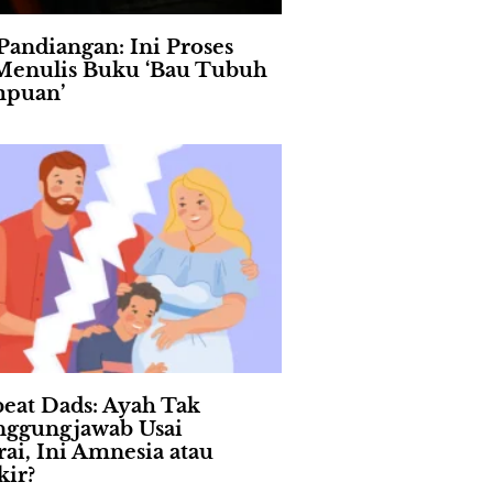
Pandiangan: Ini Proses
Menulis Buku ‘Bau Tubuh
mpuan’
eat Dads: Ayah Tak
nggungjawab Usai
rai, Ini Amnesia atau
ir?