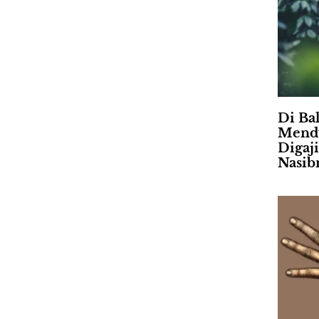
Di Ba
Mendu
Digaj
Nasib