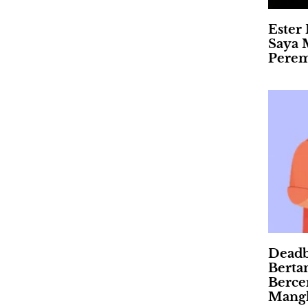
Ester 
Saya 
Pere
Deadb
Berta
Berce
Mangk