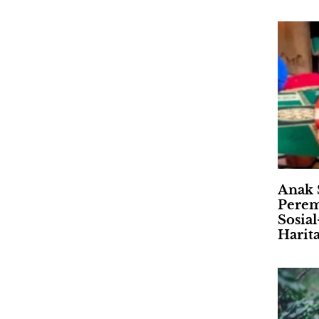
Anak 
Perem
Sosia
Harit