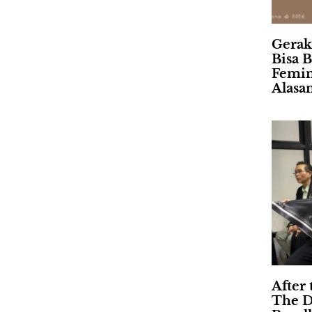
Gerak
Bisa B
Femin
Alasa
After 
The D