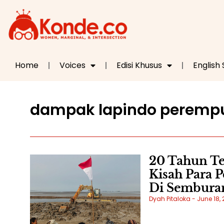
Home
Voices
Edisi Khusus
English
dampak lapindo peremp
20 Tahun T
Kisah Para 
Di Sembura
Dyah Pitaloka
June 18,