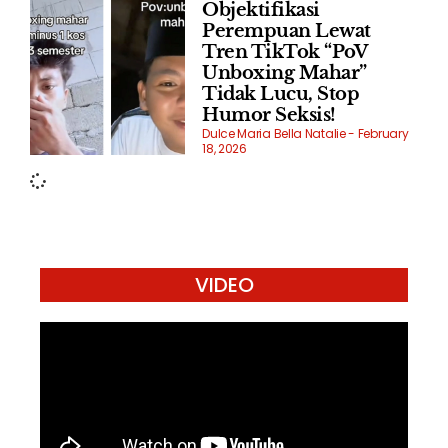
Objektifikasi
Perempuan Lewat
Tren TikTok “PoV
Unboxing Mahar”
Tidak Lucu, Stop
Humor Seksis!
Dulce Maria Bella Natalie
February
18, 2026
VIDEO