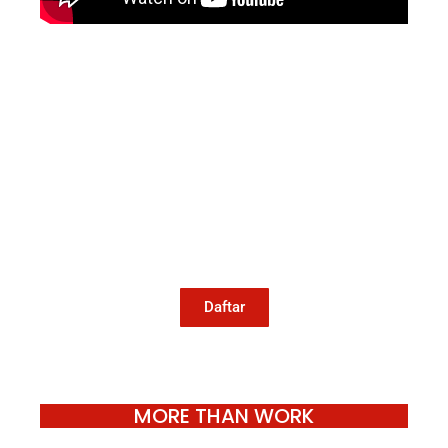
Mari Menulis
Kami memanggil kamu yang peduli
dengan penguatan narasi yang
berperspektif perempuan dan kelompok
marjinal di media untuk menulis di
Konde.co. Dengan mengirim tulisan ke
Konde.co, kamu juga turut mendukung
jurnalisme publik Konde.co bisa terus
hidup.
Daftar
MORE THAN WORK