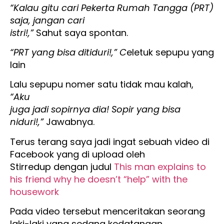
“Kalau gitu cari Pekerta Rumah Tangga (PRT)
saja, jangan cari
istri!,”
Sahut saya spontan.
“PRT yang bisa ditiduri!,” C
eletuk sepupu yang
lain
Lalu sepupu nomer satu tidak mau kalah,
“Aku
juga jadi sopirnya dia! Sopir yang bisa
niduri!,”
Jawabnya.
Terus terang saya jadi ingat sebuah video di
Facebook yang di upload oleh
Stirredup dengan judul
This man explains to
his friend why he doesn’t “help” with the
housework
Pada video tersebut menceritakan seorang
laki-laki yang sedang kedatangan