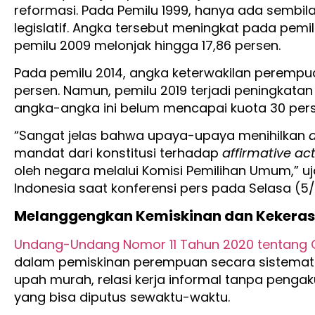
reformasi. Pada Pemilu 1999, hanya ada sembi
legislatif. Angka tersebut meningkat pada pemi
pemilu 2009 melonjak hingga 17,86 persen.
Pada pemilu 2014, angka keterwakilan peremp
persen. Namun, pemilu 2019 terjadi peningkatan
angka-angka ini belum mencapai kuota 30 pers
“Sangat jelas bahwa upaya-upaya menihilkan
a
mandat dari konstitusi terhadap
affirmative ac
oleh negara melalui Komisi Pemilihan Umum,” uj
Indonesia saat konferensi pers pada Selasa (5
Melanggengkan Kemiskinan dan Kekera
Undang-Undang Nomor 11 Tahun 2020 tentang Ci
dalam pemiskinan perempuan secara sistematis. 
upah murah, relasi kerja informal tanpa pengak
yang bisa diputus sewaktu-waktu.