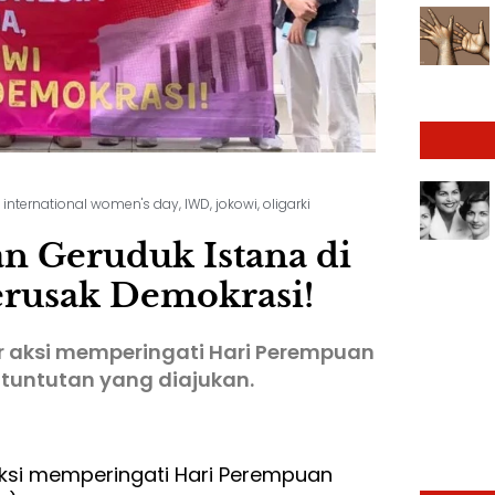
,
international women's day
,
IWD
,
jokowi
,
oligarki
 Geruduk Istana di
erusak Demokrasi!
r aksi memperingati Hari Perempuan
 tuntutan yang diajukan.
ksi memperingati Hari Perempuan