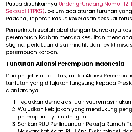
Pasca disahkannya
Undang-Undang Nomor 12 T
Seksual (TPKS)
, belum ada aturan turunan yang
Padahal, laporan kasus kekerasan seksual teru
Pemerintah seolah abai dengan banyaknya ka
perempuan. Korban merasa kesulitan mendapat 
stigma, perlakuan diskriminatif, dan reviktimisa
perempuan korban.
Tuntutan Aliansi Perempuan Indonesia
Dari penjelasan di atas, maka Aliansi Perempu
tuntutan yang ditujukan langsung kepada Presi
diantaranya:
Tegakkan demokrasi dan supremasi hukum
Wujudkan kebijakan yang mendukung peng
perempuan, yaitu dengan:
Sahkan RUU Perlindungan Pekerja Rumah Ta
Masyarakat Adat, RUU Anti Diskriminasi, d