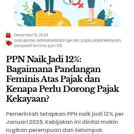
December 19, 2024
bias gender
,
ketidaksetaraan gender
,
pajak
,
pajak kekayaan
,
perspektif feminis
,
ppn 12%
PPN Naik Jadi 12%:
Bagaimana Pandangan
Feminis Atas Pajak dan
Kenapa Perlu Dorong Pajak
Kekayaan?
Pemerintah tetapkan PPN naik jadi 12% per
Januari 2025. Kebijakan ini dinilai makin
rugikan perempuan dan kelompok