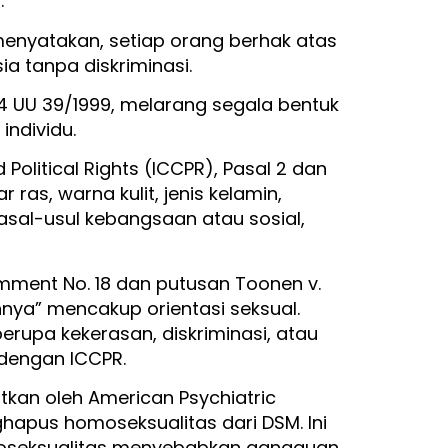
.
menyatakan, setiap orang berhak atas
a tanpa diskriminasi.
34 UU 39/1999, melarang segala bentuk
individu.
Political Rights (ICCPR), Pasal 2 dan
 ras, warna kulit, jenis kelamin,
asal-usul kebangsaan atau sosial,
mment No. 18 dan putusan Toonen v.
nnya” mencakup orientasi seksual.
rupa kekerasan, diskriminasi, atau
 dengan ICCPR.
tkan oleh American Psychiatric
hapus homoseksualitas dari DSM. Ini
omoseksualitas menyebabkan gangguan