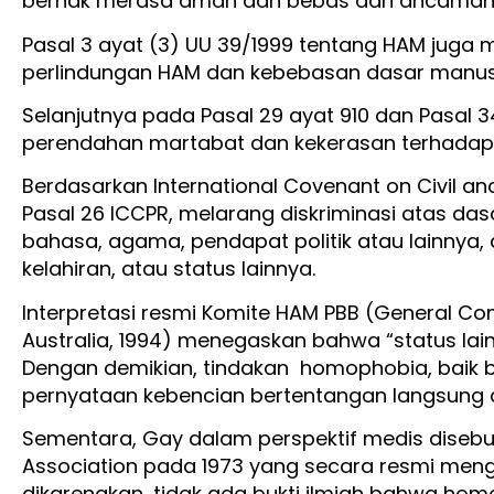
berhak merasa aman dan bebas dari ancaman
Pasal 3 ayat (3) UU 39/1999 tentang HAM juga 
perlindungan HAM dan kebebasan dasar manusi
Selanjutnya pada Pasal 29 ayat 910 dan Pasal 
perendahan martabat dan kekerasan terhadap 
Berdasarkan International Covenant on Civil and 
Pasal 26 ICCPR, melarang diskriminasi atas dasar
bahasa, agama, pendapat politik atau lainnya, 
kelahiran, atau status lainnya.
Interpretasi resmi Komite HAM PBB (General Co
Australia, 1994) menegaskan bahwa “status lai
Dengan demikian, tindakan homophobia, baik be
pernyataan kebencian bertentangan langsung
Sementara, Gay dalam perspektif medis disebu
Association pada 1973 yang secara resmi meng
dikarenakan, tidak ada bukti ilmiah bahwa h