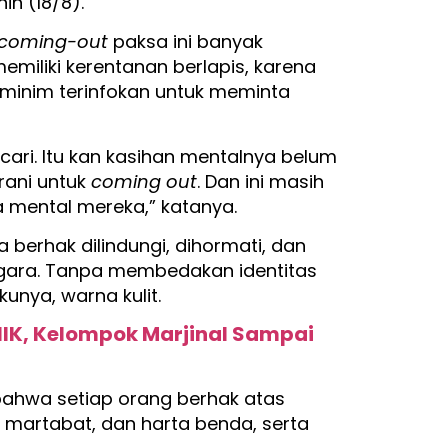
nin (18/8).
coming-out
paksa ini banyak
miliki kerentanan berlapis, karena
 minim terinfokan untuk meminta
ari. Itu kan kasihan mentalnya belum
rani untuk
coming out
. Dan ini masih
a mental mereka,” katanya.
berhak dilindungi, dihormati, dan
egara. Tanpa membedakan identitas
unya, warna kulit.
NIK, Kelompok Marjinal Sampai
 bahwa setiap orang berhak atas
, martabat, dan harta benda, serta