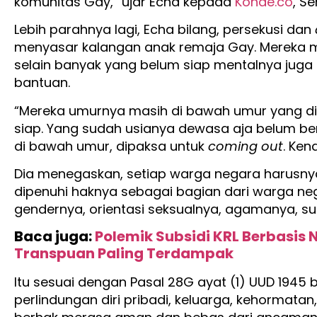
komunitas Gay,” ujar Echa kepada
Konde.co
, Se
Lebih parahnya lagi, Echa bilang, persekusi dan
menyasar kalangan anak remaja Gay. Mereka me
selain banyak yang belum siap mentalnya juga
bantuan.
“Mereka umurnya masih di bawah umur yang dic
siap. Yang sudah usianya dewasa aja belum be
di bawah umur, dipaksa untuk
coming out
. Ken
Dia menegaskan, setiap warga negara harusnya 
dipenuhi haknya sebagai bagian dari warga n
gendernya, orientasi seksualnya, agamanya, suk
Baca juga:
Polemik Subsidi KRL Berbasis 
Transpuan Paling Terdampak
Itu sesuai dengan Pasal 28G ayat (1) UUD 1945
perlindungan diri pribadi, keluarga, kehormatan