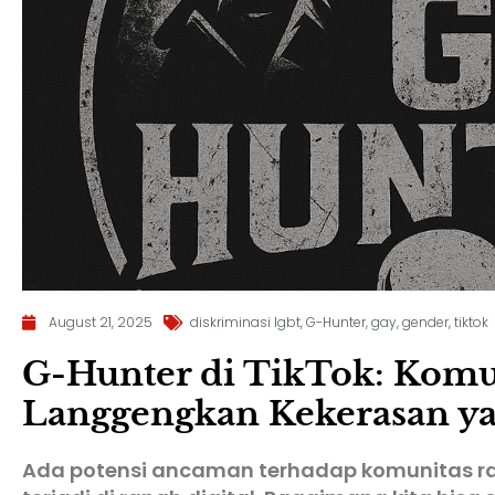
August 21, 2025
diskriminasi lgbt
,
G-Hunter
,
gay
,
gender
,
tiktok
G-Hunter di TikTok: Kom
Langgengkan Kekerasan y
Ada potensi ancaman terhadap komunitas r