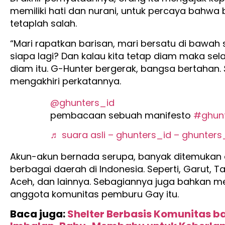
memiliki hati dan nurani, untuk percaya bahwa
tetaplah salah.
“Mari rapatkan barisan, mari bersatu di bawah s
siapa lagi? Dan kalau kita tetap diam maka se
diam itu. G-Hunter bergerak, bangsa bertahan.
mengakhiri perkatannya.
@ghunters_id
pembacaan sebuah manifesto
#ghun
♬ suara asli – ghunters_id – ghunters
Akun-akun bernada serupa, banyak ditemukan d
berbagai daerah di Indonesia. Seperti, Garut, 
Aceh, dan lainnya. Sebagiannya juga bahkan me
anggota komunitas pemburu Gay itu.
Baca juga:
Shelter Berbasis Komunitas b