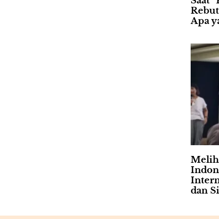
Saat “
Rebut
Apa ya
Meliha
Indon
Intern
dan Si