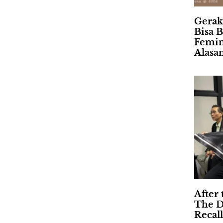
Gerak
Bisa B
Femin
Alasa
After 
The D
Recall