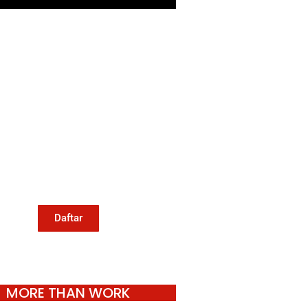
Mari Menulis
Kami memanggil kamu yang
eduli dengan penguatan narasi
ang berperspektif perempuan
an kelompok marjinal di media
untuk menulis di Konde.co.
Dengan mengirim tulisan ke
Konde.co, kamu juga turut
mendukung jurnalisme publik
Konde.co bisa terus hidup.
Daftar
MORE THAN WORK