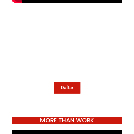
Mari Menulis
Kami memanggil kamu yang peduli
dengan penguatan narasi yang
berperspektif perempuan dan kelompok
marjinal di media untuk menulis di
Konde.co. Dengan mengirim tulisan ke
Konde.co, kamu juga turut mendukung
jurnalisme publik Konde.co bisa terus
hidup.
Daftar
MORE THAN WORK