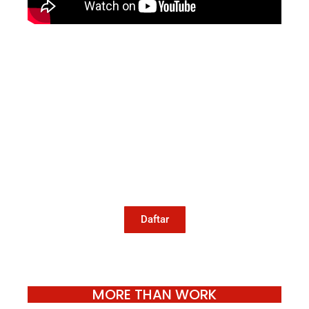
Mari Menulis
Kami memanggil kamu yang peduli
dengan penguatan narasi yang
berperspektif perempuan dan kelompok
marjinal di media untuk menulis di
Konde.co. Dengan mengirim tulisan ke
Konde.co, kamu juga turut mendukung
jurnalisme publik Konde.co bisa terus
hidup.
Daftar
MORE THAN WORK