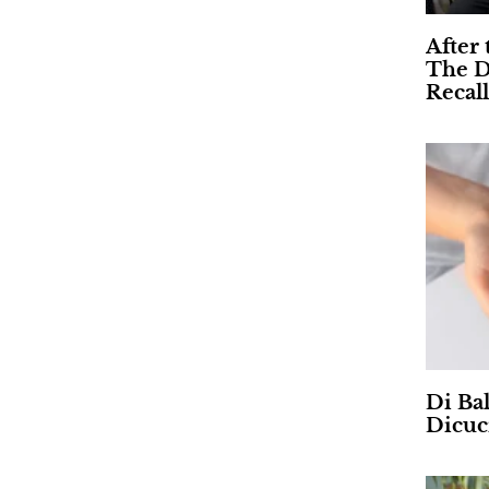
After 
The D
Recall
Di Ba
Dicuc