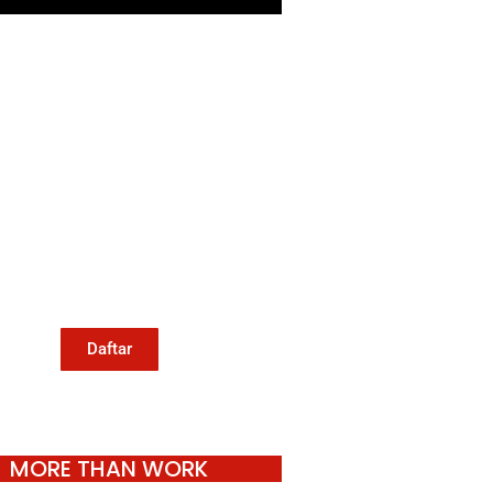
Mari Menulis
Kami memanggil kamu yang
eduli dengan penguatan narasi
ang berperspektif perempuan
an kelompok marjinal di media
untuk menulis di Konde.co.
Dengan mengirim tulisan ke
Konde.co, kamu juga turut
mendukung jurnalisme publik
Konde.co bisa terus hidup.
Daftar
MORE THAN WORK