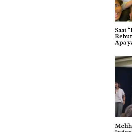
Saat “
Rebut
Apa ya
Meliha