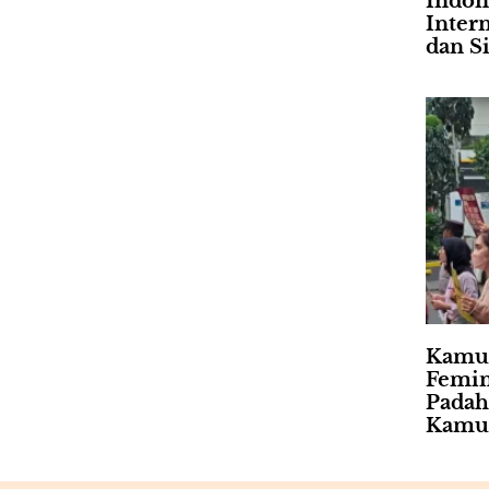
Indon
Intern
dan Si
Kamu
Femin
Padah
Kamu 