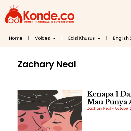
Home
Voices
Edisi Khusus
English
Zachary Neal
Kenapa 1 Da
Mau Punya A
Zachary Neal
October 2