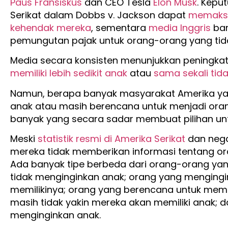
Paus Fransiskus
dan CEO Tesla
Elon Musk
. Kep
Serikat dalam Dobbs v. Jackson dapat
memaksa
kehendak mereka
, sementara
media Inggris
bar
pemungutan pajak untuk orang-orang yang tida
Media secara konsisten menunjukkan peningka
memiliki lebih sedikit anak
atau
sama sekali tida
Namun, berapa banyak masyarakat Amerika yang
anak atau masih berencana untuk menjadi ora
banyak yang secara sadar membuat pilihan un
Meski
statistik resmi di Amerika Serikat
dan nega
mereka tidak memberikan informasi tentang or
Ada banyak tipe berbeda dari orang-orang yang
tidak menginginkan anak; orang yang mengingin
memilikinya; orang yang berencana untuk memi
masih tidak yakin mereka akan memiliki anak; 
menginginkan anak.