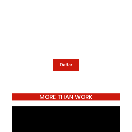
Mari Menulis
Kami memanggil kamu yang peduli
dengan penguatan narasi yang
berperspektif perempuan dan kelompok
marjinal di media untuk menulis di
Konde.co. Dengan mengirim tulisan ke
Konde.co, kamu juga turut mendukung
jurnalisme publik Konde.co bisa terus
hidup.
Daftar
MORE THAN WORK