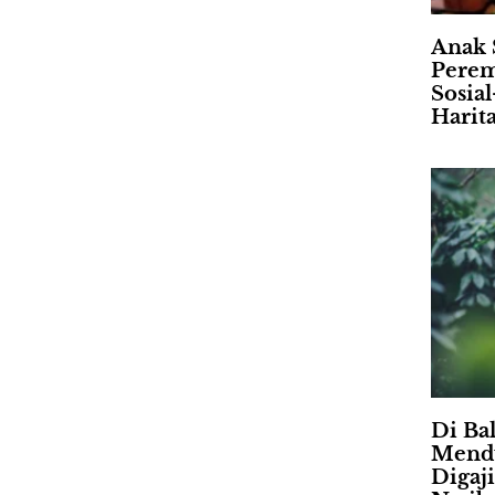
Anak 
Perem
Sosia
Harit
Di Ba
Mendu
Digaj