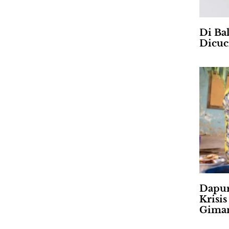
Di Ba
Dicuc
Dapur
Krisi
Gima