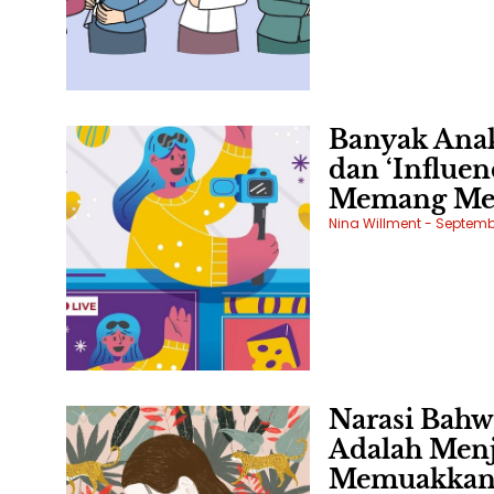
Banyak Anak
dan ‘Influe
Memang Me
Nina Willment
Septembe
Narasi Bahw
Adalah Menj
Memuakka