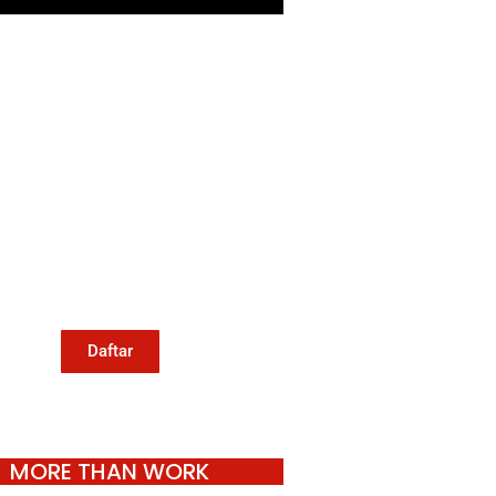
Mari Menulis
Kami memanggil kamu yang
eduli dengan penguatan narasi
ang berperspektif perempuan
an kelompok marjinal di media
untuk menulis di Konde.co.
Dengan mengirim tulisan ke
Konde.co, kamu juga turut
mendukung jurnalisme publik
Konde.co bisa terus hidup.
Daftar
MORE THAN WORK