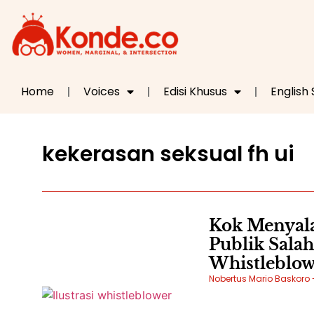
Home
Voices
Edisi Khusus
English
kekerasan seksual fh ui
Kok Menyala
Publik Sala
Whistleblow
Nobertus Mario Baskoro