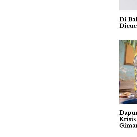
Di Ba
Dicuc
Dapur
Krisi
Gima