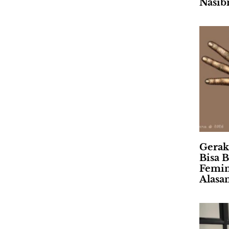
Nasib
Gerak
Bisa B
Femin
Alasa