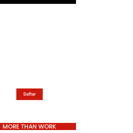
Mari Menulis
Kami memanggil kamu yang
eduli dengan penguatan narasi
ang berperspektif perempuan
an kelompok marjinal di media
untuk menulis di Konde.co.
Dengan mengirim tulisan ke
Konde.co, kamu juga turut
mendukung jurnalisme publik
Konde.co bisa terus hidup.
Daftar
MORE THAN WORK