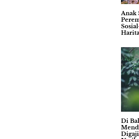
Anak 
Perem
Sosia
Harit
Di Ba
Mendu
Digaj