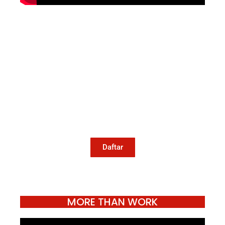
Mari Menulis
Kami memanggil kamu yang peduli
dengan penguatan narasi yang
berperspektif perempuan dan kelompok
marjinal di media untuk menulis di
Konde.co. Dengan mengirim tulisan ke
Konde.co, kamu juga turut mendukung
jurnalisme publik Konde.co bisa terus
hidup.
Daftar
MORE THAN WORK