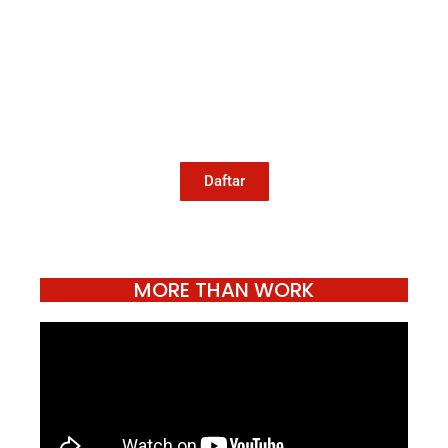
Kami memanggil kamu yang peduli
dengan penguatan narasi yang
berperspektif perempuan dan kelompok
marjinal di media untuk menulis di
Konde.co. Dengan mengirim tulisan ke
Konde.co, kamu juga turut mendukung
jurnalisme publik Konde.co bisa terus
hidup.
Daftar
MORE THAN WORK