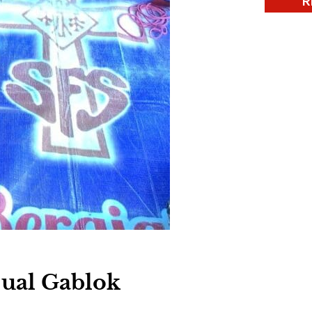
R
ual Gablok