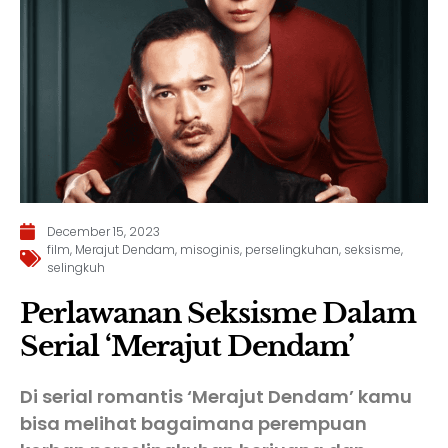
December 15, 2023
film
,
Merajut Dendam
,
misoginis
,
perselingkuhan
,
seksisme
,
selingkuh
Perlawanan Seksisme Dalam
Serial ‘Merajut Dendam’
Di serial romantis ‘Merajut Dendam’ kamu
bisa melihat bagaimana perempuan