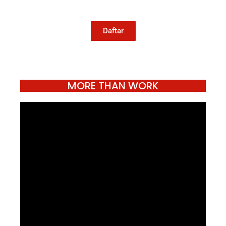
jurnalisme publik Konde.co bisa terus
hidup.
Daftar
MORE THAN WORK