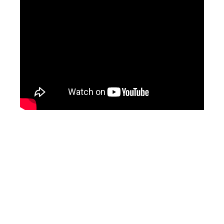
Mari Menulis
Kami memanggil kamu yang peduli
dengan penguatan narasi yang
berperspektif perempuan dan kelompok
marjinal di media untuk menulis di
Konde.co. Dengan mengirim tulisan ke
Konde.co, kamu juga turut mendukung