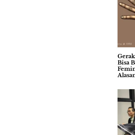
Gerak
Bisa B
Femin
Alasa