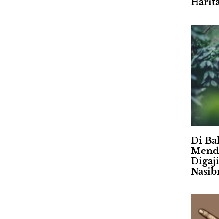
Harit
Di Ba
Mendu
Digaj
Nasib