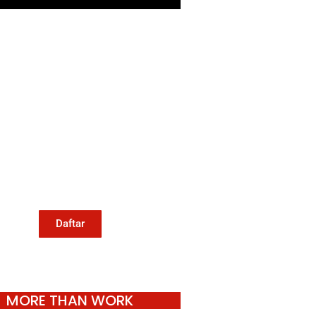
Mari Menulis
Kami memanggil kamu yang
eduli dengan penguatan narasi
ang berperspektif perempuan
an kelompok marjinal di media
untuk menulis di Konde.co.
Dengan mengirim tulisan ke
Konde.co, kamu juga turut
mendukung jurnalisme publik
Konde.co bisa terus hidup.
Daftar
MORE THAN WORK