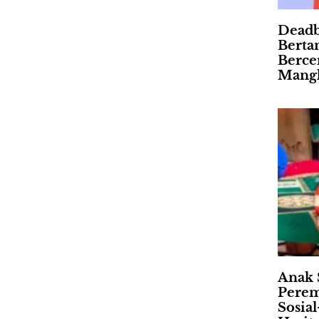
Deadb
Berta
Berce
Mangk
Anak 
Perem
Sosia