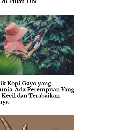
a di Pulau Obi
lik Kopi Gayo yang
nia, Ada Perempuan Yang
i Kecil dan Terabaikan
nya