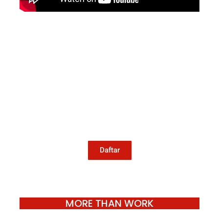
Mari Menulis
Kami memanggil kamu yang peduli
dengan penguatan narasi yang
berperspektif perempuan dan kelompok
marjinal di media untuk menulis di
Konde.co. Dengan mengirim tulisan ke
Konde.co, kamu juga turut mendukung
jurnalisme publik Konde.co bisa terus
hidup.
Daftar
MORE THAN WORK