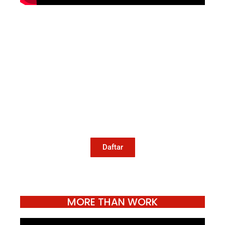
Mari Menulis
Kami memanggil kamu yang peduli
dengan penguatan narasi yang
berperspektif perempuan dan kelompok
marjinal di media untuk menulis di
Konde.co. Dengan mengirim tulisan ke
Konde.co, kamu juga turut mendukung
jurnalisme publik Konde.co bisa terus
hidup.
Daftar
MORE THAN WORK