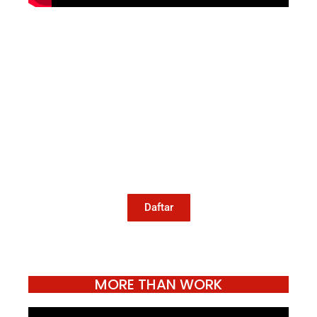
Mari Menulis
Kami memanggil kamu yang peduli
dengan penguatan narasi yang
berperspektif perempuan dan kelompok
marjinal di media untuk menulis di
Konde.co. Dengan mengirim tulisan ke
Konde.co, kamu juga turut mendukung
jurnalisme publik Konde.co bisa terus
hidup.
Daftar
MORE THAN WORK