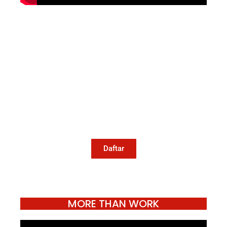
Mari Menulis
Kami memanggil kamu yang peduli
dengan penguatan narasi yang
berperspektif perempuan dan kelompok
marjinal di media untuk menulis di
Konde.co. Dengan mengirim tulisan ke
Konde.co, kamu juga turut mendukung
jurnalisme publik Konde.co bisa terus
hidup.
Daftar
MORE THAN WORK