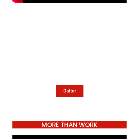
Mari Menulis
Kami memanggil kamu yang peduli
dengan penguatan narasi yang
berperspektif perempuan dan kelompok
marjinal di media untuk menulis di
Konde.co. Dengan mengirim tulisan ke
Konde.co, kamu juga turut mendukung
jurnalisme publik Konde.co bisa terus
hidup.
Daftar
MORE THAN WORK