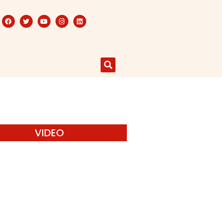
VIDEO
Mari Menulis
Kami memanggil kamu yang
eduli dengan penguatan narasi