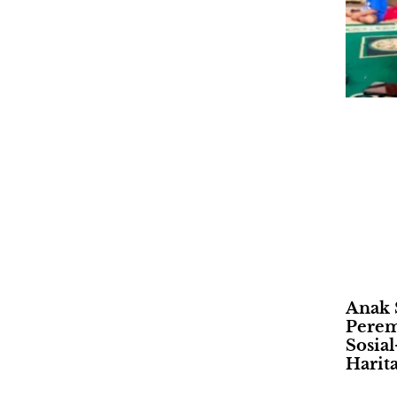
Anak 
Perem
Sosia
Harit