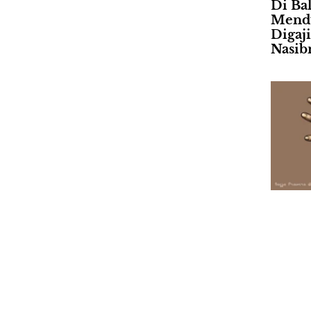
Di Ba
Mendu
Digaj
Nasib