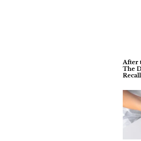
After 
The D
Recall