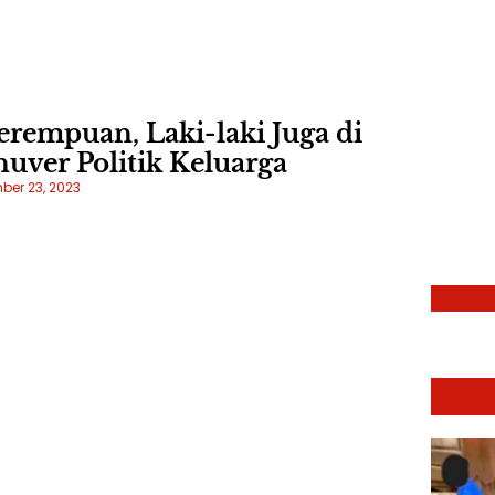
y
d
rempuan, Laki-laki Juga di
uver Politik Keluarga
er 23, 2023