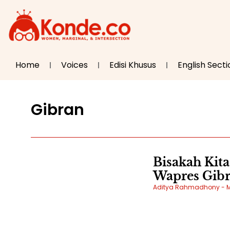
Home
Voices
Edisi Khusus
English Secti
Gibran
Bisakah Ki
Wapres Gibr
Aditya Rahmadhony
M