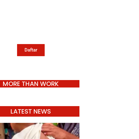
ang berperspektif perempuan
an kelompok marjinal di media
untuk menulis di Konde.co.
Dengan mengirim tulisan ke
Konde.co, kamu juga turut
mendukung jurnalisme publik
Konde.co bisa terus hidup.
Daftar
MORE THAN WORK
LATEST NEWS