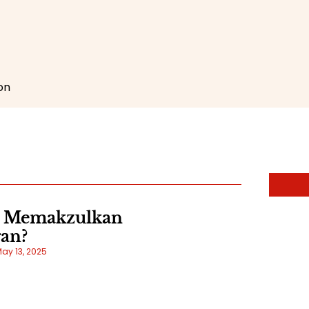
on
ta Memakzulkan
an?
ay 13, 2025
p