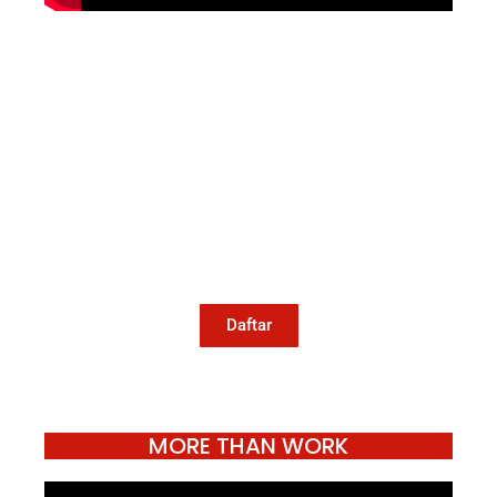
Mari Menulis
Kami memanggil kamu yang peduli
dengan penguatan narasi yang
berperspektif perempuan dan kelompok
marjinal di media untuk menulis di
Konde.co. Dengan mengirim tulisan ke
Konde.co, kamu juga turut mendukung
jurnalisme publik Konde.co bisa terus
hidup.
Daftar
MORE THAN WORK