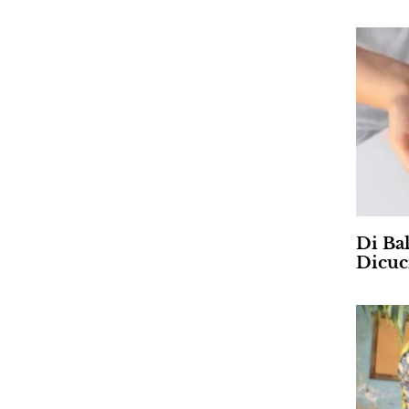
Di Ba
Dicuc