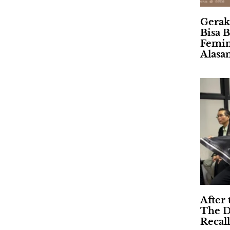
Gerak
Bisa B
Femin
Alasa
After 
The D
Recall