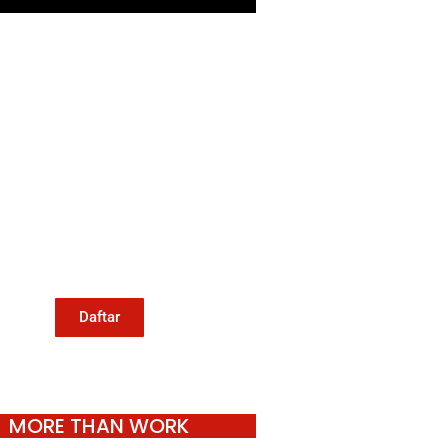
Mari Menulis
Kami memanggil kamu yang
eduli dengan penguatan narasi
ang berperspektif perempuan
an kelompok marjinal di media
untuk menulis di Konde.co.
Dengan mengirim tulisan ke
Konde.co, kamu juga turut
mendukung jurnalisme publik
Konde.co bisa terus hidup.
Daftar
MORE THAN WORK