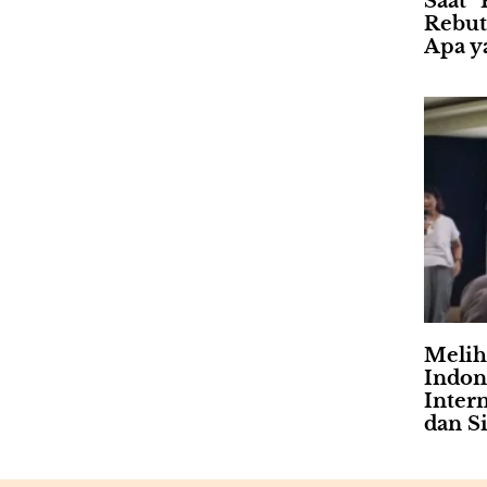
Saat “
Rebut
Apa ya
Meliha
Indon
Intern
dan Si