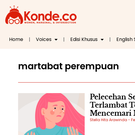
Home
Voices
Edisi Khusus
English
martabat perempuan
Pelecehan S
Terlambat T
Mencemari 
Stella Hita Arawinda
Fe