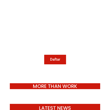
Mari Menulis
Kami memanggil kamu yang peduli dengan
penguatan narasi yang berperspektif
perempuan dan kelompok marjinal di media
untuk menulis di Konde.co. Dengan mengirim
tulisan ke Konde.co, kamu juga turut
mendukung jurnalisme publik Konde.co bisa
terus hidup.
Daftar
MORE THAN WORK
LATEST NEWS